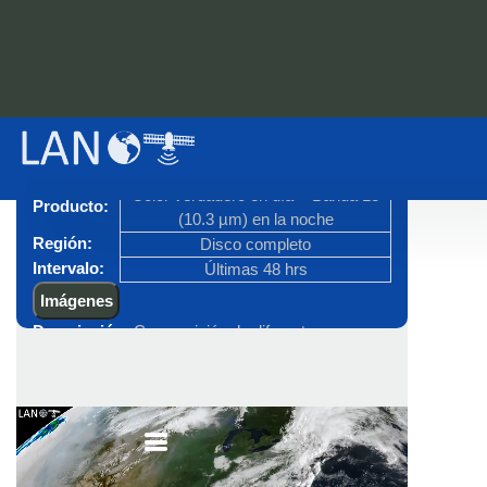
Satélite:
GOES-East
Sensor:
ABI
Color verdadero en día + Banda 13
Producto:
(10.3 µm) en la noche
Región:
Disco completo
Intervalo:
Últimas 48 hrs
Imágenes
Descripción:
Composición de diferentes
productos, en el día se observa el color verdadero
(utiliza un componente verde sintético) que
permite ver las imágenes como si fueran vistos
con los ojos humanos desde el espacio. En la
noche se observa la Banda 13 (10.3 µm) que
resalta la temperatura del tope de las nubes altas