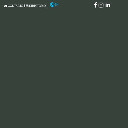
EN
CONTACTO
|
DIRECTORIO
|
Laboratorio Nacional de
Observación de la Tierra
Acerca del
Programa de laboratorios
nacionales SECIHTI
Laboratorio Nacional de
Observación de la Tierra
Prev
Next