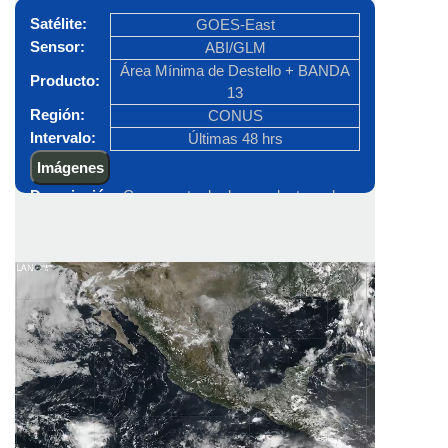
Satélite:
GOES-East
Sensor:
ABI/GLM
Área Mínima de Destello + BANDA
Producto:
13
Región:
CONUS
Intervalo:
Últimas 48 hrs
Imágenes
Descripción:
Compuesto de dos productos, el
primero es el área mínima de destello el cual
detecta el tamaño mínimo de cualquier destello
que coincide espacialmente con una cuadricula de
2 x2 km, el segundo es la Banda 13 (10.3 µm) que
resalta el tope de las nubes altas en color blanco.