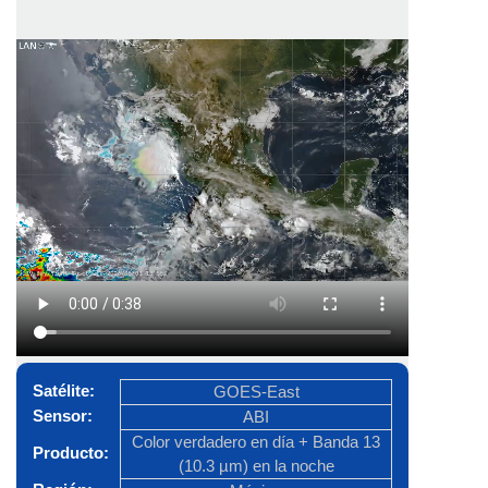
(utiliza un componente verde sintético) que
permite ver las imágenes como si fueran vistos
con los ojos humanos desde el espacio. En la
noche se observa la Banda 13 (10.3 µm) que
resalta la temperatura del tope de las nubes altas
en diferentes colores, y de fondo se encuentran
las luces de las ciudades que provienen de una
base de datos estática derivada de VIIRS.
Satélite:
GOES-East
Sensor:
ABI
Color verdadero en día + Banda 13
Producto:
(10.3 µm) en la noche