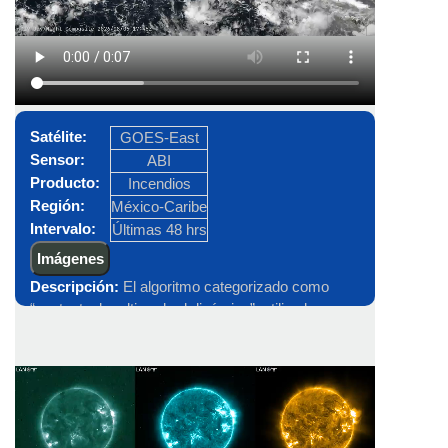
Satélite:
GOES-East
Sensor:
ABI
Producto:
Incendios
Región:
México-Caribe
Intervalo:
Últimas 48 hrs
Imágenes
Descripción:
El algoritmo categorizado como
“contextual multi-umbral dinámico”, utiliza las
temperaturas de brillo de la banda 7 (3.9 µm) y la
diferencia entre la banda 7 (3.9 µm) y 14 (11.2 µm)
en nivel de procesamiento L2, para la obtención de
umbrales correspondientes a los incendios. En la
animación se sobrepone con el producto de Color
verdadero en día + Banda 13 (10.3 µm) en la