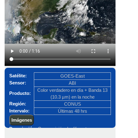
en diferentes colores, y de fondo se encuentran
las luces de las ciudades que provienen de una
base de datos estática derivada de VIIRS.
Satélite:
GOES-East
Sensor:
ABI
Color verdadero en día + Banda 13
Producto:
(10.3 µm) en la noche
Región:
CONUS
Intervalo:
Últimas 48 hrs
Imágenes
Descripción:
Composición de diferentes
productos, en el día se observa el color verdadero