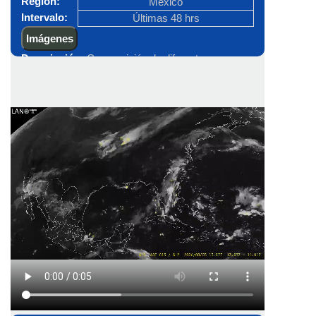
Región:
México
Intervalo:
Últimas 48 hrs
Imágenes
Descripción:
Composición de diferentes
productos, en el día se observa el color verdadero
(utiliza un componente verde sintético) que
permite ver las imágenes como si fueran vistos
con los ojos humanos desde el espacio. En la
noche se observa la Banda 13 (10.3 µm) que
resalta la temperatura del tope de las nubes altas
en diferentes colores, y de fondo se encuentran
las luces de las ciudades que provienen de una
base de datos estática derivada de VIIRS.