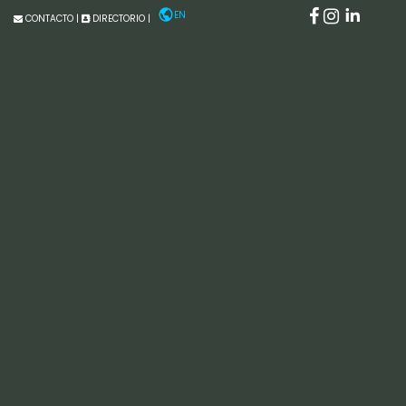
EN
CONTACTO
|
DIRECTORIO
|
IMÁGENES
JPSS
Actualmente,
Joint Polar Satellite System (JPSS)
es un
programa liderado por la NOAA en colaboración con la
NASA, el cual es clave para los sistemas modernos de
predicción meteorológica y monitoreo climático. Las
observaciones generadas por esta constelación permiten