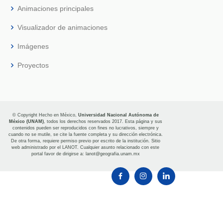
Animaciones principales
Visualizador de animaciones
Imágenes
Proyectos
© Copyright Hecho en México,
Universidad Nacional Autónoma de
México (UNAM)
, todos los derechos reservados 2017. Esta página y sus
contenidos pueden ser reproducidos con fines no lucrativos, siempre y
cuando no se mutile, se cite la fuente completa y su dirección electrónica.
De otra forma, requiere permiso previo por escrito de la institución. Sitio
web administrado por el LANOT. Cualquier asunto relacionado con este
portal favor de dirigirse a:
lanot@geografia.unam.mx